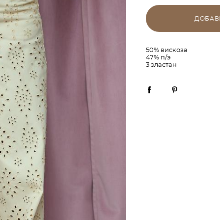
ДОБАВ
50% вискоза
47% п/э
3 эластан