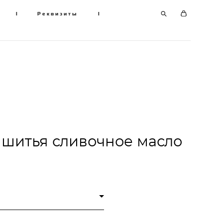
I
I
Реквизиты
Реквизиты
I
I
 шитья сливочное масло