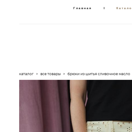
Главная
Главная
I
I
Катало
Катало
каталог
>
все товары
>
брюки из шитья сливочное масло