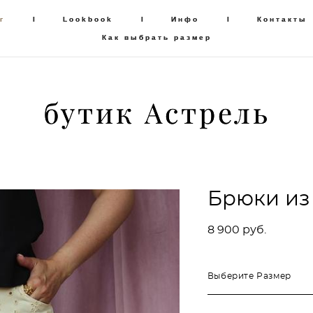
г
г
I
I
Lookbook
Lookbook
I
I
Инфо
Инфо
I
I
Контакты
Контакты
Как выбрать размер
Как выбрать размер
бутик Астрель
бутик Астрель
Брюки из
8 900 pуб.
Выберите Размер