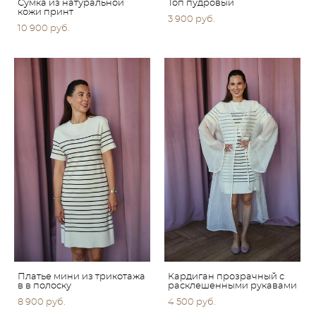
Сумка из натуральной
Топ пудровый
кожи принт
3 900 pуб.
10 900 pуб.
Платье мини из трикотажа
Кардиган прозрачный с
в в полоску
расклешенными рукавами
8 900 pуб.
4 500 pуб.