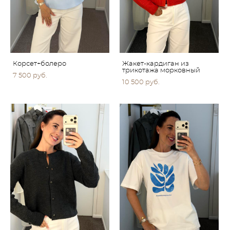
Корсет+болеро
Жакет-кардиган из
трикотажа морковный
7 500 pуб.
10 500 pуб.