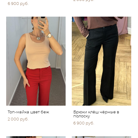
6 900 pуб.
Топ-майка цвет беж
Брюки клёш чёрные в
полоску
2 000 pуб.
6 900 pуб.