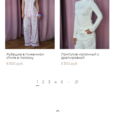
Рубашка в пижамном
Лонгслив молочный с
стиле в полоску
драпировкой
6 500 pуб.
5 500 pуб.
...
1
2
3
4
5
21