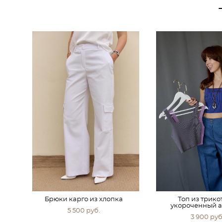
Брюки карго из хлопка
Топ из трик
укороченный а
5 500 pуб.
3 900 pуб