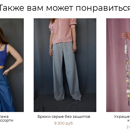
Также вам может понравитьс
отажа
Брюки серые без защипов
Украше
ссорти
к
9 200 pуб.
.
2