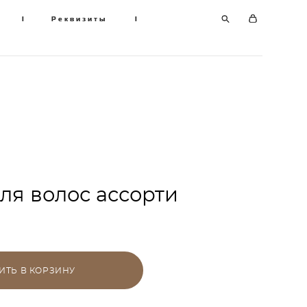
I
I
Реквизиты
Реквизиты
I
I
ля волос ассорти
ИТЬ В КОРЗИНУ