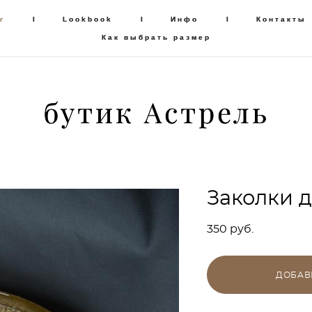
г
г
I
I
Lookbook
Lookbook
I
I
Инфо
Инфо
I
I
Контакты
Контакты
Как выбрать размер
Как выбрать размер
бутик Астрель
бутик Астрель
Заколки д
350 pуб.
ДОБАВ