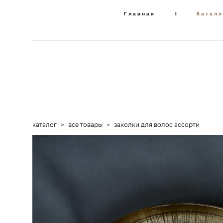
Главная
Главная
I
I
Катало
Катало
каталог
>
все товары
>
заколки для волос ассорти