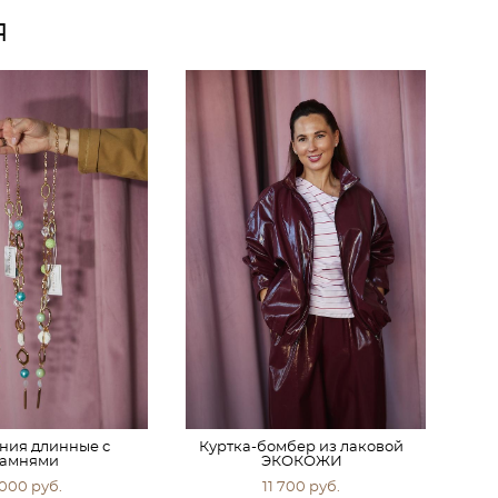
я
ния длинные с
Куртка-бомбер из лаковой
амнями
ЭКОКОЖИ
 000 pуб.
11 700 pуб.