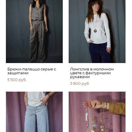
Брюки-палаццо серые с
Лонгслив в молочном
защипами
цвете с фактурными
рукавами
5 500 pуб.
3 900 pуб.