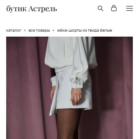
бутик Астрель
каталог
>
все товары
>
юбка-шорты из твида белые