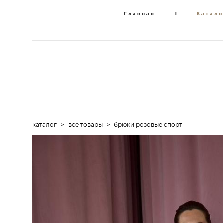
Главная
Главная
I
I
Катало
Катало
каталог
>
все товары
>
брюки розовые спорт