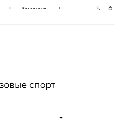
I
I
Реквизиты
Реквизиты
I
I
зовые спорт