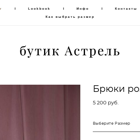
г
г
I
I
Lookbook
Lookbook
I
I
Инфо
Инфо
I
I
Контакты
Контакты
Как выбрать размер
Как выбрать размер
бутик Астрель
бутик Астрель
Брюки ро
5 200 pуб.
Выберите Размер