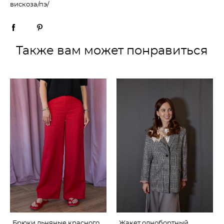
вискоза/пэ/
Также вам может понравиться
Брюки льняные красного
Жакет однобортный