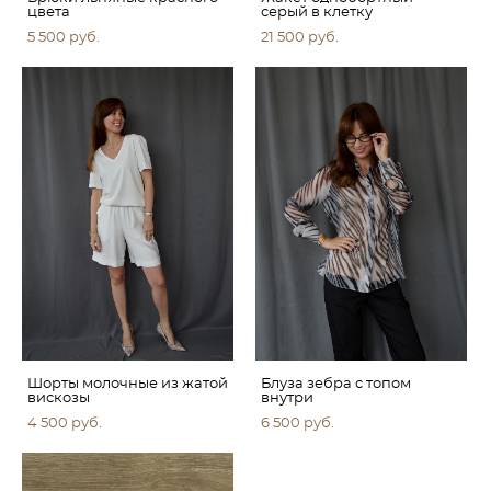
цвета
серый в клетку
5 500 pуб.
21 500 pуб.
Шорты молочные из жатой
Блуза зебра с топом
вискозы
внутри
4 500 pуб.
6 500 pуб.