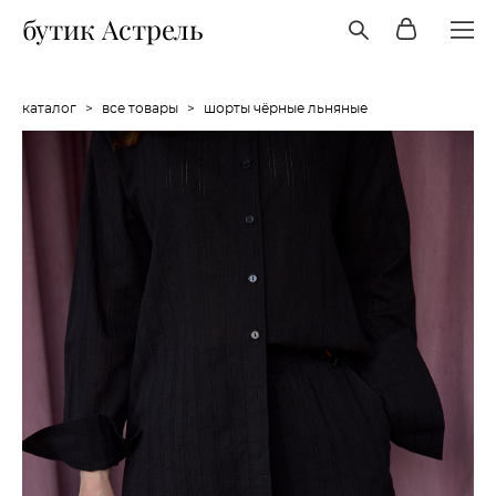
бутик Астрель
каталог
>
все товары
>
шорты чёрные льняные