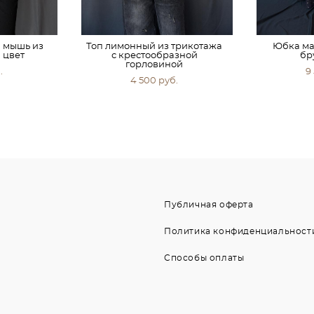
 мышь из
Топ лимонный из трикотажа
Юбка ма
 цвет
с крестообразной
бр
горловиной
.
9
4 500 pуб.
Публичная оферта
Политика конфиденциальност
Способы оплаты