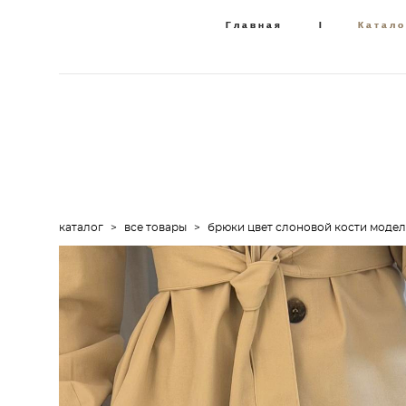
Главная
Главная
I
I
Катало
Катало
каталог
>
все товары
>
брюки цвет слоновой кости моде