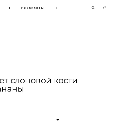
I
I
Реквизиты
Реквизиты
I
I
ет слоновой кости
ананы