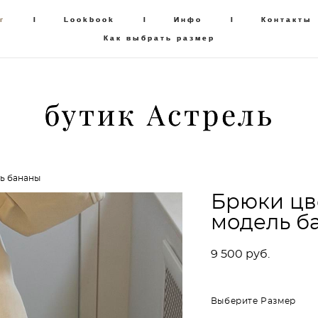
г
г
I
I
Lookbook
Lookbook
I
I
Инфо
Инфо
I
I
Контакты
Контакты
Как выбрать размер
Как выбрать размер
бутик Астрель
бутик Астрель
ль бананы
Брюки цв
модель б
9 500 pуб.
Выберите Размер