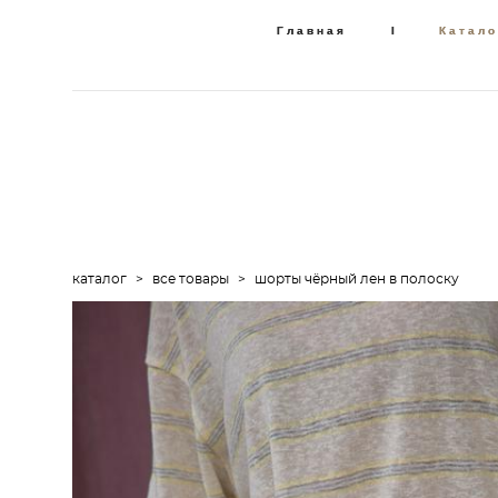
Главная
Главная
I
I
Катало
Катало
каталог
>
все товары
>
шорты чёрный лен в полоску