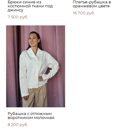
Брюки синие из
Платье-рубашка в
костюмной ткани под
оранжевом цвете
джинсу
16 700 pуб.
7 500 pуб.
Рубашка с отложным
воротником молочная
8 200 pуб.