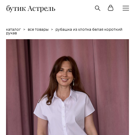
бутик Астрель
каталог
>
все товары
>
рубашка из хлопка белая короткий
рукав