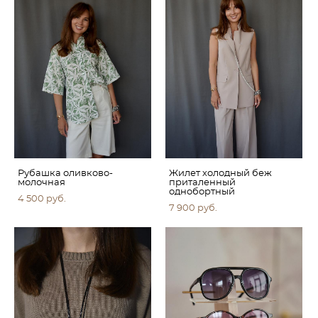
Рубашка оливково-
Жилет холодный беж
молочная
приталенный
однобортный
4 500 pуб.
7 900 pуб.