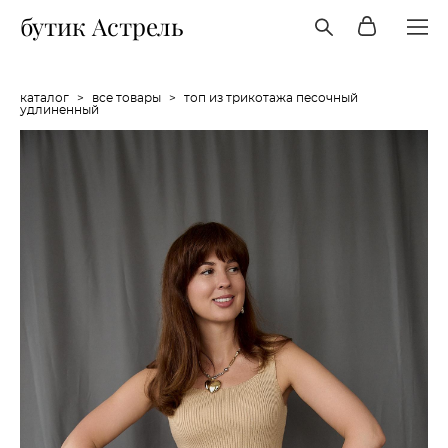
бутик Астрель
каталог
>
все товары
>
топ из трикотажа песочный
удлиненный