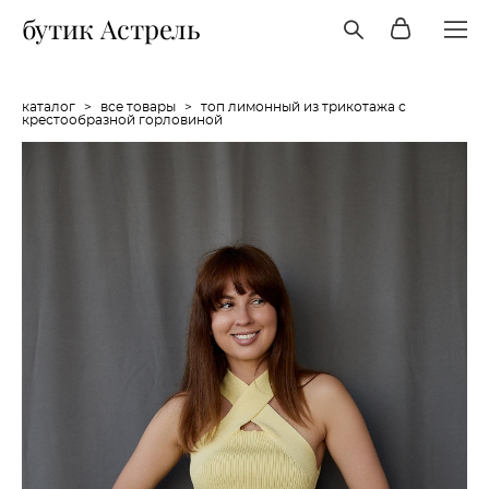
бутик Астрель
каталог
>
все товары
>
топ лимонный из трикотажа с
крестообразной горловиной