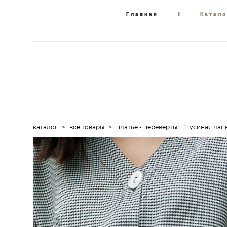
Главная
Главная
I
I
Катало
Катало
каталог
>
все товары
>
платье - перевертыш "гусиная лап