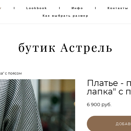
г
г
I
I
Lookbook
Lookbook
I
I
Инфо
Инфо
I
I
Контакты
Контакты
Как выбрать размер
Как выбрать размер
бутик Астрель
бутик Астрель
ка" с поясом
Платье - 
лапка" с 
6 900 pуб.
ДОБАВ