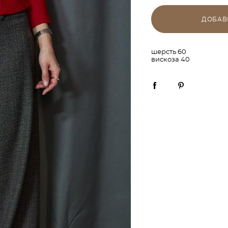
ДОБАВ
шерсть 60
вискоза 40