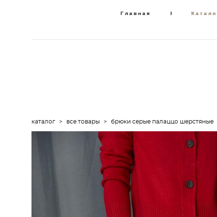
Главная
Главная
I
I
Катало
Катало
каталог
>
все товары
>
брюки серые палаццо шерстяные