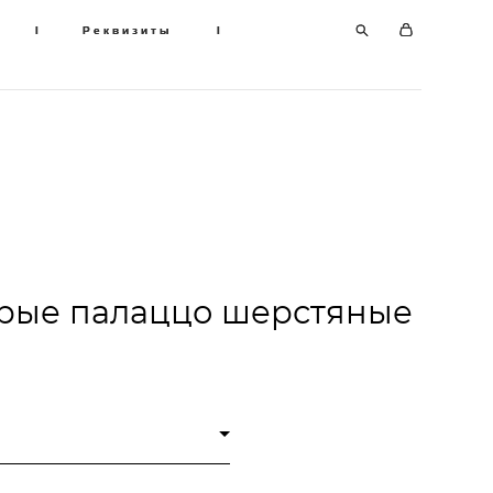
I
I
Реквизиты
Реквизиты
I
I
рые палаццо шерстяные