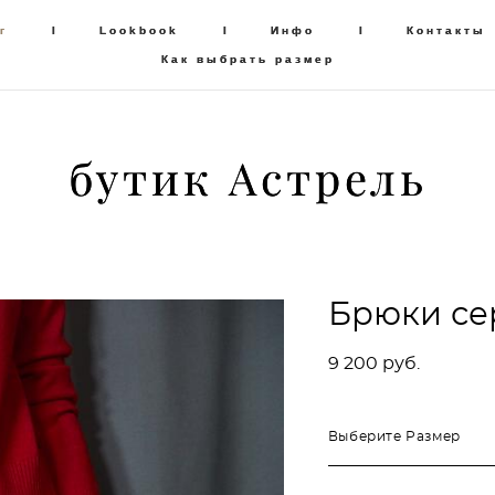
г
г
I
I
Lookbook
Lookbook
I
I
Инфо
Инфо
I
I
Контакты
Контакты
Как выбрать размер
Как выбрать размер
бутик Астрель
бутик Астрель
Брюки се
9 200 pуб.
Выберите Размер