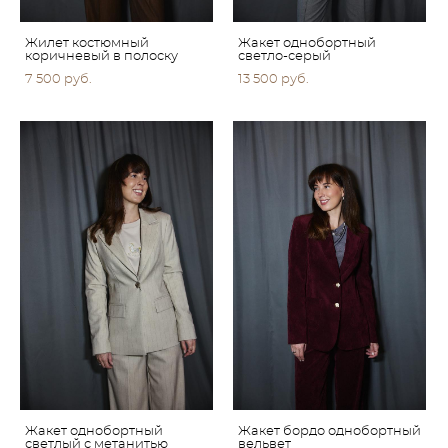
Жилет костюмный
Жакет однобортный
коричневый в полоску
светло-серый
7 500 pуб.
13 500 pуб.
Жакет однобортный
Жакет бордо однобортный
светлый с метанитью
вельвет