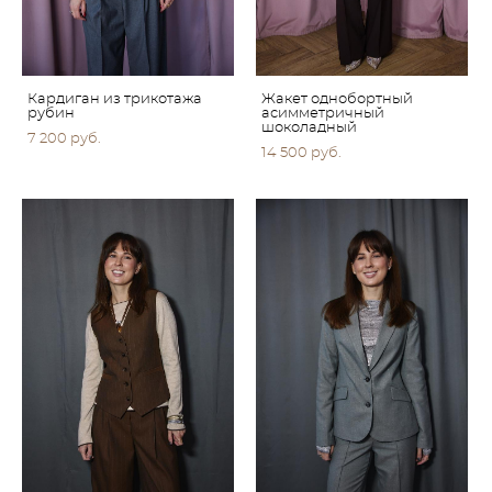
Кардиган из трикотажа
Жакет однобортный
рубин
асимметричный
шоколадный
7 200 pуб.
14 500 pуб.