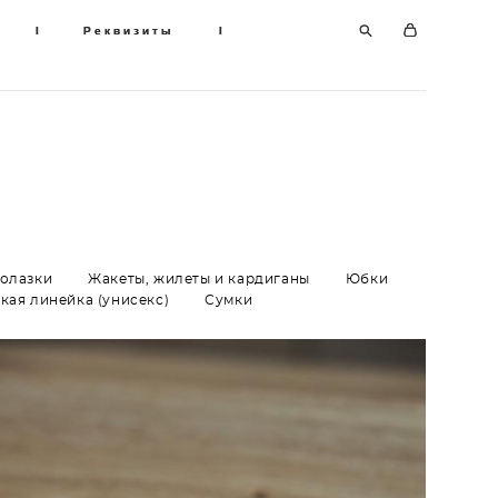
I
I
Реквизиты
Реквизиты
I
I
долазки
Жакеты, жилеты и кардиганы
Юбки
кая линейка (унисекс)
Сумки