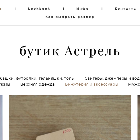
г
г
I
I
Lookbook
Lookbook
I
I
Инфо
Инфо
I
I
Контакты
Контакты
Как выбрать размер
Как выбрать размер
бутик Астрель
бутик Астрель
убашки, футболки, тельняшки, топы
Свитеры, джемперы и во
тюмы
Верхняя одежда
Бижутерия и аксессуары
Мужс