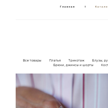
Главная
Главная
I
I
Катало
Катало
Все товары
Платья
Трикотаж
Блузы, р
Брюки, джинсы и шорты
Кос