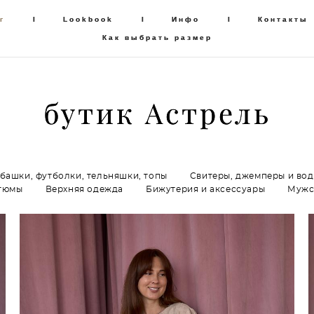
г
г
I
I
Lookbook
Lookbook
I
I
Инфо
Инфо
I
I
Контакты
Контакты
Как выбрать размер
Как выбрать размер
бутик Астрель
бутик Астрель
убашки, футболки, тельняшки, топы
Свитеры, джемперы и во
тюмы
Верхняя одежда
Бижутерия и аксессуары
Мужс