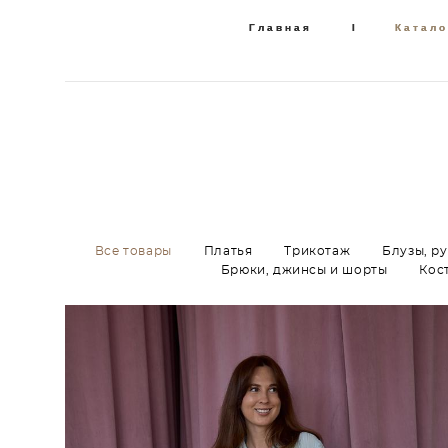
Главная
Главная
I
I
Катало
Катало
Все товары
Платья
Трикотаж
Блузы, р
Брюки, джинсы и шорты
Кос