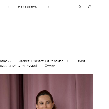
I
I
Реквизиты
Реквизиты
I
I
долазки
Жакеты, жилеты и кардиганы
Юбки
кая линейка (унисекс)
Сумки