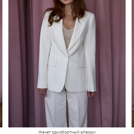
Жакет однобортный айвори